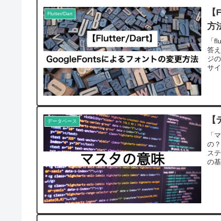
【F
Flutter/Dart
方
「f
答え
ジの
サイ
【
データベース
「
の
ス
の基