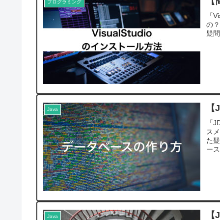
【
プログラミング
「V
の？
疑問
【J
Java
「J
スメ
た疑
ース
【
Java