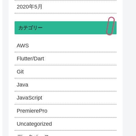
2020年5月
カテゴリー
AWS
Flutter/Dart
Git
Java
JavaScript
PremierePro
Uncategorized