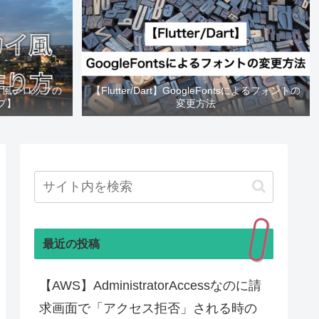
カイ風テロップの
【Flutter/Dart】GoogleFontsによるフォントの
プ】
変更方法
最近の投稿
【AWS】AdministratorAccessなのに請
求画面で「アクセス拒否」される時の