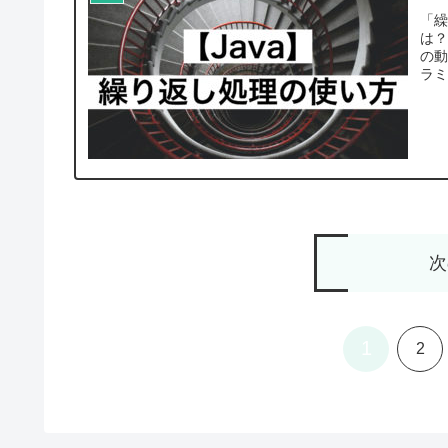
「繰
は？
の動
ラミ
次
1
2