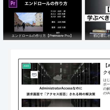
エンドロールの作り方【Premiere Pro】
初心者に
【A
AWS
ク
はじ
ボー
の
のI