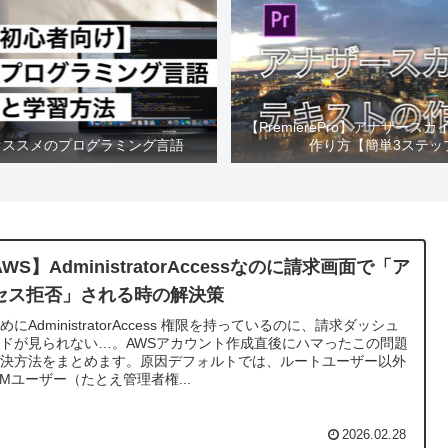
【PremierePro】アナザース
オススメのプログラミング言語
作り方【簡単3ステッ
WS】AdministratorAccessなのに請求画面で「ア
セス拒否」される時の解決策
めにAdministratorAccess 権限を持っているのに、請求ダッシュ
ドが見られない…。AWSアカウント作成直後にハマったこの問題
解決方法をまとめます。原因デフォルトでは、ルートユーザー以外
AMユーザー（たとえ管理者権...
2026.02.28