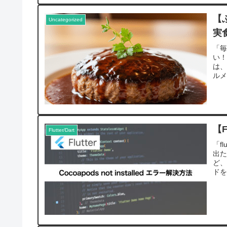
【
Uncategorized
実
「
い！
は
ルメ
【F
Flutter/Dart
「fl
出た
ど、
ドを