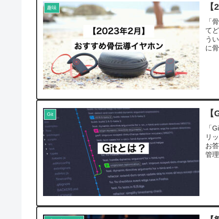
【
趣味
「
て
うい
に骨
【G
Git
「G
リ
お答
管理