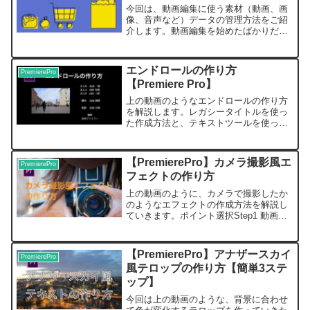
今回は、動画編集に使う素材（動画、画
像、音声など）データの管理方法をご紹
介します。動画編集を始めたばかりだと
素材のリンク切れがよく起こりません
か？私はよく起きていました。リンク切
れというのは、使用していた素材データ
エンドロールの作り方
PremierePro
の保存場所を移動させたりす...
【Premiere Pro】
上の動画のようなエンドロールの作り方
を解説します。レガシータイトルを使っ
た作成方法と、テキストツールを使った
作成方法の2種類をご紹介します。レガシ
ータイトルを使った作成方法レガシータ
イトルを開くStep1.「ファイル」→「新
【PremierePro】カメラ撮影風エ
PremierePro
規」→「レガシー...
フェクトの作り方
上の動画のように、カメラで撮影したか
のようなエフェクトの作成方法を解説し
ていきます。ポイント選択Step1 動画内
で写真として切り取りたいポイントを決
め、再生ヘッドを配置フレーム保持
Step2動画クリップを右クリックし、
【PremierePro】アナザースカイ
PremierePro
「フレーム保持を追加...
風テロップの作り方【簡単3ステ
ップ】
今回は上の動画のような、背景に合わせ