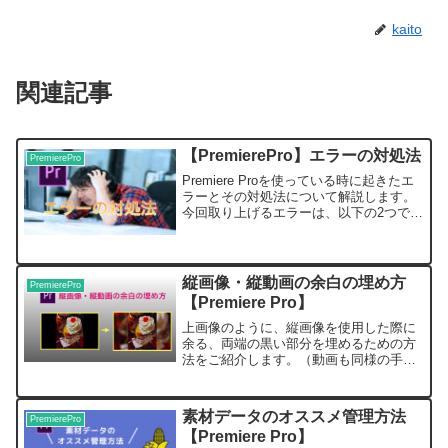
kaito
関連記事
【PremierePro】エラーの対処法
PremierePro
Premiere Proを使っている時に起きたエ
ラーとその対処法について解説します。
今回取り上げるエラーは、以下の2つで
す。・A low level exception occurred in
Adobe プレイヤー(player:6)・素...
縦画像・縦動画の余白の埋め方
PremierePro
【Premiere Pro】
上画像のように、縦画像を使用した際に
余る、両端の黒い部分を埋めるための方
法をご紹介します。（動画も同様の手順
でできます。）完成すると、こんな感じ
になります。画像のコピーStep1 使いた
い縦画像をシーケンスのV1にドラッグ&
素材データのオススメ管理方法
PremierePro
ドロップStep...
【Premiere Pro】