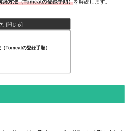
築方法（Tomcatの登録手順）
を解説します。
次
（Tomcatの登録手順）
。