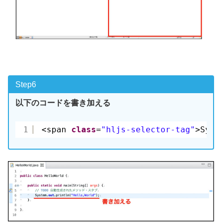
Step6
以下のコードを書き加える
1
<span 
class
=
"hljs-selector-tag"
>Syst