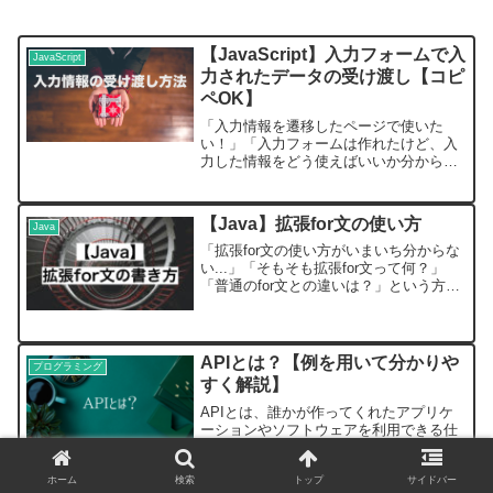
【JavaScript】入力フォームで入
JavaScript
力されたデータの受け渡し【コピ
ペOK】
「入力情報を遷移したページで使いた
い！」「入力フォームは作れたけど、入
力した情報をどう使えばいいか分からな
い…」という人向けに、クエリ文字列を
用いたデータの受け渡し方法を解説しま
す。クエリ文字列が何か分からない人は
【Java】拡張for文の使い方
Java
以下の記事を参考にしてくだ...
「拡張for文の使い方がいまいち分からな
い...」「そもそも拡張for文って何？」
「普通のfor文との違いは？」という方の
ために、拡張for文の使い方を解説しま
す。拡張for文とは拡張for文は、簡単に言
うと配列やリストの操作に特化したfo...
APIとは？【例を用いて分かりや
プログラミング
すく解説】
APIとは、誰かが作ってくれたアプリケ
ーションやソフトウェアを利用できる仕
組みです。（そのアプリケーションやソ
フトウェアをAPIと呼ぶこともありま
す。）APIとは？APIとは、他人が作った
ホーム
検索
トップ
サイドバー