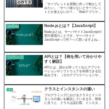
「サーブレットを実際に作って動かして
みたい」「サーバ借りないとサーブレッ
トとか使えないの？」「Webアプリケー
ションを作ってみたいけどやり方が分か
らない」という方のために、今回は
Eclipse上でサーブレットやJSPを使った
Node.jsとは？【JavaScript】
JavaScript
Webアプリケー...
Node.jsとは、サーバサイドJavaScriptの
実行環境のことです。サーバサイド
JavaScriptって何？って思いますよね。
分かりやすく簡単に解説していきます。
フロントエンドとサーバサイドNode.jsの
解説をする前に、Webのプロ...
APIとは？【例を用いて分かりや
プログラミング
すく解説】
APIとは、誰かが作ってくれたアプリケ
ーションやソフトウェアを利用できる仕
組みです。（そのアプリケーションやソ
フトウェアをAPIと呼ぶこともありま
す。）APIとは？APIとは、他人が作った
アプリケーションやソフトウェアを利用
クラスとインスタンスの違い
Java
できる仕組みのこ...
プログラミングにおけるクラスとインス
タンスの違いを解説していきます。簡単
に言うと、クラスは設計図、インスタン
スは設計図から作られた実物です。クラ