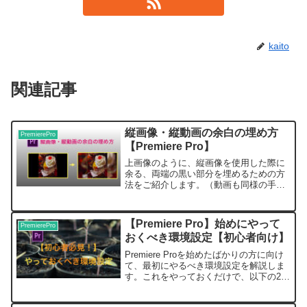
kaito
関連記事
縦画像・縦動画の余白の埋め方
PremierePro
【Premiere Pro】
上画像のように、縦画像を使用した際に
余る、両端の黒い部分を埋めるための方
法をご紹介します。（動画も同様の手順
でできます。）完成すると、こんな感じ
になります。画像のコピーStep1 使いた
い縦画像をシーケンスのV1にドラッグ&
【Premiere Pro】始めにやって
PremierePro
ドロップStep...
おくべき環境設定【初心者向け】
Premiere Proを始めたばかりの方に向け
て、最初にやるべき環境設定を解説しま
す。これをやっておくだけで、以下の2点
を実現できます。・データの紛失防止・
ソフトが重くならないこれ以外にも、こ