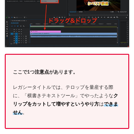
ここで1つ
注意点
があります。
レガシータイトルでは、テロップを量産する際
に、「横書きテキストツール」でやったような
ク
リップをカットして増やすというやり方
は
できま
せん
。