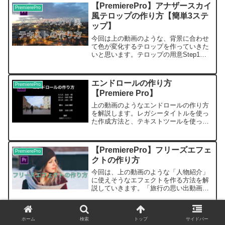
んなことできるよーっていう紹介をして
【PremierePro】アナザースカイ
PremierePro
いきます。...
風テロップの作り方【簡単3ステ
ップ】
今回は上の動画のような、背景に合わせ
て色が変化するテロップを作っていきた
いと思います。テロップの用意Step1レ
ガシータイトル、または文字ツールでテ
ロップを作成し、シーケンスに配置私は
レガシータイトルを使用していますが、
エンドロールの作り方
PremierePro
文字ツールでもできま...
【Premiere Pro】
上の動画のようなエンドロールの作り方
を解説します。レガシータイトルを使っ
た作成方法と、テキストツールを使った
作成方法の2種類をご紹介します。レガシ
ータイトルを使った作成方法レガシータ
イトルを開くStep1.「ファイル」→「新
【PremierePro】フリーズエフェ
PremierePro
規」→「レガシー...
クトの作り方
今回は、上の動画のような「人物紹介」
に使えそうなエフェクトを作る方法を解
説していきます。「旅行の思い出動画を
作りたい！」「部活の紹介動画を作りた
い！」というような人にオススメです。
全部で15ステップありますが、大変な作
【PremierePro】新規プロジェク
PremierePro
ホーム
検索
トップ
サイドバー
業は1つしかないので、...