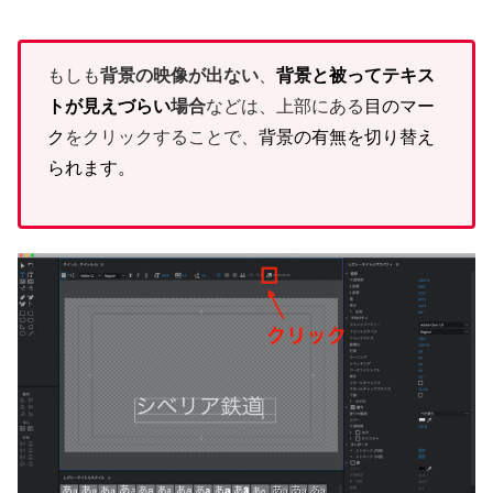
もしも
背景の映像が出ない
、
背景と被ってテキス
トが見えづらい
場合
などは、上部にある
目のマー
ク
をクリックすることで、
背景の有無を切り替え
られます。